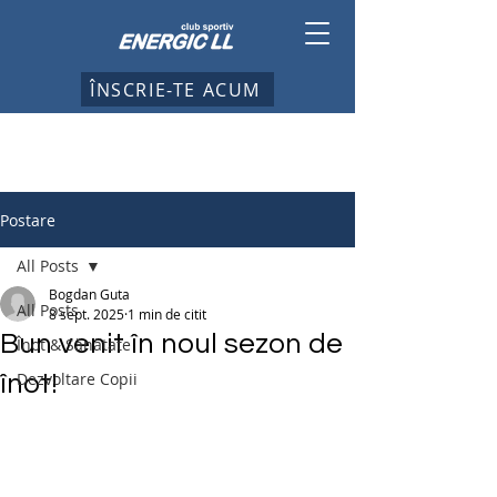
ÎNSCRIE-TE ACUM
Postare
All Posts
Bogdan Guta
All Posts
8 sept. 2025
1 min de citit
Bun venit în noul sezon de
Înot & Sănătate
Dezvoltare Copii
înot!