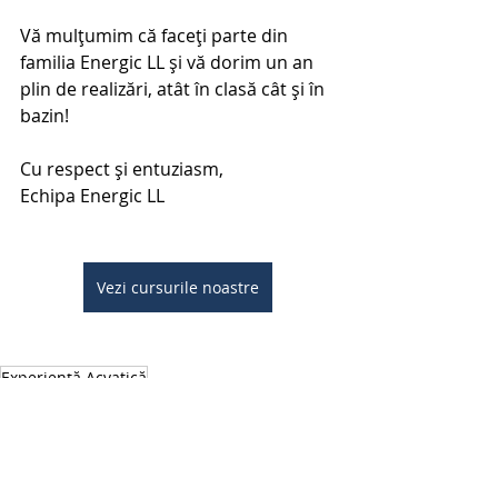
Vă mulțumim că faceți parte din 
familia Energic LL și vă dorim un an 
plin de realizări, atât în clasă cât și în 
bazin!
Cu respect și entuziasm,
Echipa Energic LL
Vezi cursurile noastre
Experiență Acvatică
Înot & Sănătate
Dezvoltare Copii