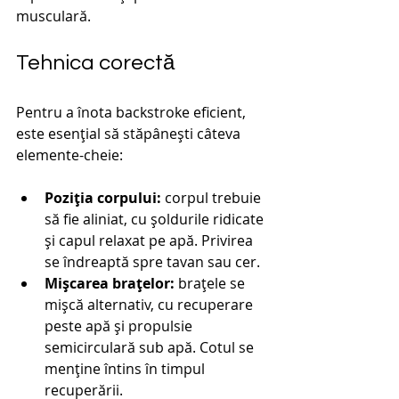
musculară.
Tehnica corectă
Pentru a înota backstroke eficient, 
este esențial să stăpânești câteva 
elemente-cheie:
Poziția corpului:
 corpul trebuie 
să fie aliniat, cu șoldurile ridicate 
și capul relaxat pe apă. Privirea 
se îndreaptă spre tavan sau cer.
Mișcarea brațelor:
 brațele se 
mișcă alternativ, cu recuperare 
peste apă și propulsie 
semicirculară sub apă. Cotul se 
menține întins în timpul 
recuperării.