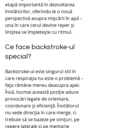
etapă importantă în dezvoltarea 
înotătorilor, oferindu-le o nouă 
perspectivă asupra mișcării în apă – 
una în care cerul devine reper și 
liniștea se împletește cu ritmul.
Ce face backstroke-ul 
special?
Backstroke-ul este singurul stil în 
care respirația nu este o problemă – 
fața rămâne mereu deasupra apei. 
Însă, tocmai această poziție aduce 
provocări legate de orientare, 
coordonare și eficiență. Înotătorul 
nu vede direcția în care merge, ci 
trebuie să se bazeze pe simțuri, pe 
repere laterale și pe memorie 