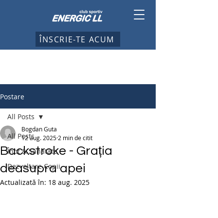
ÎNSCRIE-TE ACUM
Postare
All Posts
Bogdan Guta
All Posts
12 aug. 2025
2 min de citit
Backstroke - Grația
Înot & Sănătate
Dezvoltare Copii
deasupra apei
Actualizată în:
18 aug. 2025