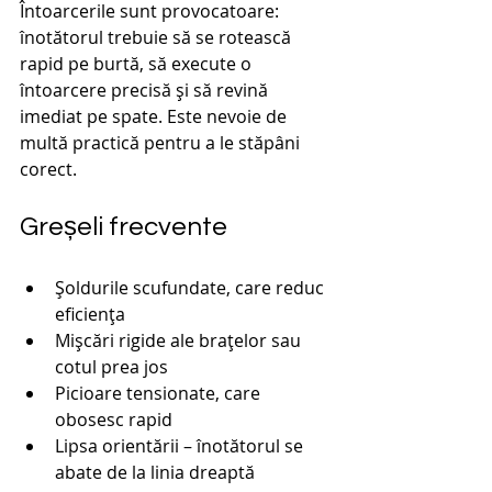
Întoarcerile sunt provocatoare: 
înotătorul trebuie să se rotească 
rapid pe burtă, să execute o 
întoarcere precisă și să revină 
imediat pe spate. Este nevoie de 
multă practică pentru a le stăpâni 
corect.
Greșeli frecvente 
Șoldurile scufundate, care reduc 
eficiența
Mișcări rigide ale brațelor sau 
cotul prea jos
Picioare tensionate, care 
obosesc rapid
Lipsa orientării – înotătorul se 
abate de la linia dreaptă