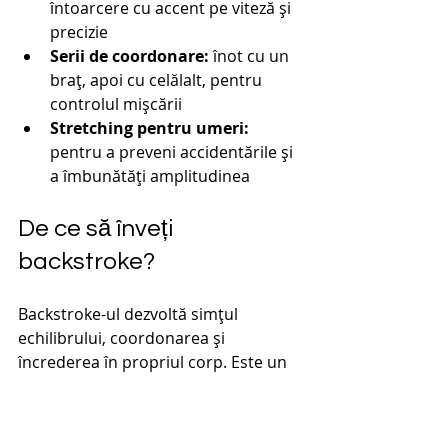
întoarcere cu accent pe viteză și 
precizie
Serii de coordonare:
 înot cu un 
braț, apoi cu celălalt, pentru 
controlul mișcării
Stretching pentru umeri:
pentru a preveni accidentările și 
a îmbunătăți amplitudinea
De ce să înveți 
backstroke?
Backstroke-ul dezvoltă simțul 
echilibrului, coordonarea și 
încrederea în propriul corp. Este un 
stil care te învață să te relaxezi în 
mișcare, să respiri natural și să te 
conectezi cu ritmul apei. Este ideal 