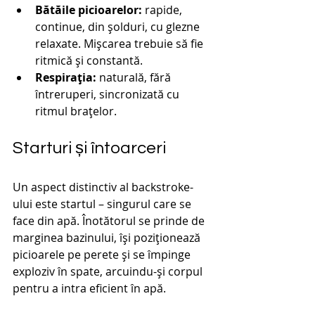
Bătăile picioarelor:
 rapide, 
continue, din șolduri, cu glezne 
relaxate. Mișcarea trebuie să fie 
ritmică și constantă.
Respirația:
 naturală, fără 
întreruperi, sincronizată cu 
ritmul brațelor.
Starturi și întoarceri
Un aspect distinctiv al backstroke-
ului este startul – singurul care se 
face din apă. Înotătorul se prinde de 
marginea bazinului, își poziționează 
picioarele pe perete și se împinge 
exploziv în spate, arcuindu-și corpul 
pentru a intra eficient în apă.